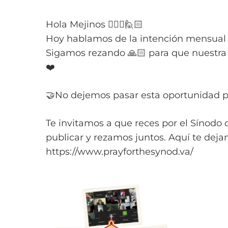
Hola Mejinos 🙋🏻‍♂️🙋🏻
Hoy hablamos de la intención mensual d
Sigamos rezando 🙏🏻 para que nuestra 
❤️
🤝No dejemos pasar esta oportunidad para
Te invitamos a que reces por el Sínodo 
publicar y rezamos juntos. Aquí te deja
https://www.prayforthesynod.va/