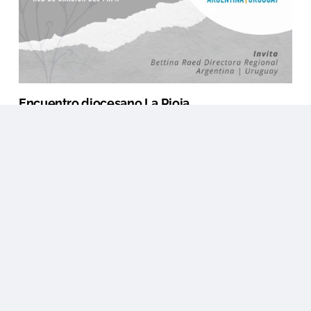
Encuentro diocesano La Rioja
1
2